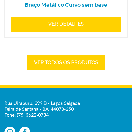
Braço Metálico Curvo sem base
VER DETALHES
VER TODOS OS PRODUTOS
Rua Uirapuru, 399 B - Lagoa Salgada
Feira de Santana - BA, 44078-250
Fone: (75) 3622-0734