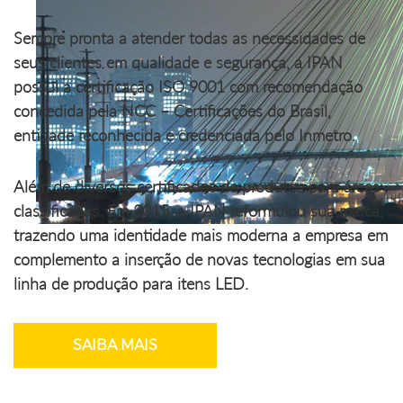
Sempre pronta a atender todas as necessidades de
seus clientes em qualidade e segurança, a IPAN
possui a certificação ISO 9001 com recomendação
concedida pela NCC – Certificações do Brasil,
entidade reconhecida e credenciada pelo Inmetro.
Além de diversos certificados de produtos para áreas
classificadas. Em 2015, a IPAN reformulou sua marca,
trazendo uma identidade mais moderna a empresa em
complemento a inserção de novas tecnologias em sua
linha de produção para itens LED.
SAIBA MAIS